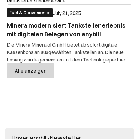
July 21, 2025
Fuel & Convenience
Minera modernisiert Tankstellenerlebnis
mit digitalen Belegen von anybill
Die Minera Mineralöl GmbH bietet ab sofort digitale
Kassenbons an ausgewählten Tankstellen an. Die neue
Lösung wurde gemeinsam mit dem Technologiepartner
anybill und über die bestehende Integration mit MADIC
Alle anzeigen
Deutschland GmbH umgesetzt. Im Fokus stehen dabei die
Reduzierung von Papier- und Betriebsko
Unser anybill-Newsletter