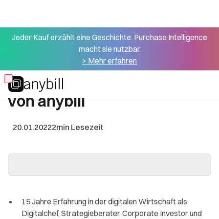
Jeder Kauf erzählt eine Geschichte. Purchase Intelligence
macht sie nutzbar.
Alle Presseartikel
> Mehr erfahren
Jan Sobota wird COO/CFO
Skip
von anybill
to
main
content
20.01.2022
2
min Lesezeit
15 Jahre Erfahrung in der digitalen Wirtschaft als
Digitalchef, Strategieberater, Corporate Investor und