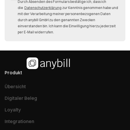
Durch Absenden des Formulars bestätige ich, dass ich
die
Datenschutzerklärung
zur Kenntnis genommen habe und
mit der Verarbeitung meiner personenbezogenen Daten
durch anybill GmbH zu den genannten Zwecken
einverstanden bin. Ich kann die Einwilligung hierzu jederzeit
per E-Mail widerrufen.
Produkt
Übersicht
Digitaler Beleg
Loyalty
Integrationen