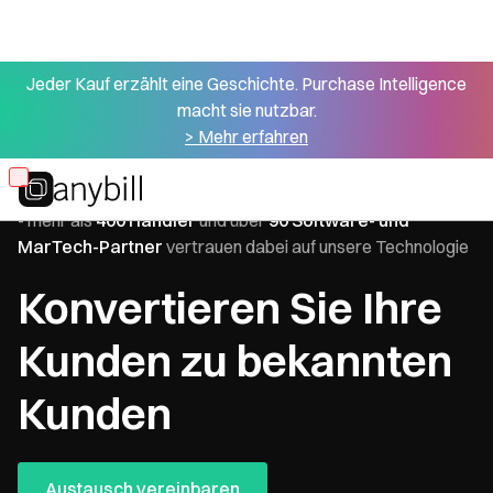
Jeder Kauf erzählt eine Geschichte. Purchase Intelligence
macht sie nutzbar.
> Mehr erfahren
Skip
Wir digitalisieren über
100.000.000 Belegdaten pro Monat
to
- mehr als
400 Händler
und über
90 Software- und
main
MarTech-Partner
vertrauen dabei auf unsere Technologie
content
Konvertieren Sie Ihre
Kunden zu bekannten
Kunden
Austausch vereinbaren