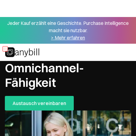
Jeder Kauf erzählt eine Geschichte. Purchase Intelligence
macht sie nutzbar.
> Mehr erfahren
Skip
Customer Journeys über alle Kanäle
to
Omnichannel-
main
content
Fähigkeit
Austausch vereinbaren