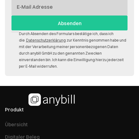
E-
Mail
Durch Absenden des Formulars bestätige ich, dass ich
die
Datenschutzerklärung
zur Kenntnis genommen habe und
mit der Verarbeitung meiner personenbezogenen Daten
durch anybill GmbH zu den genannten Zwecken
einverstanden bin. Ich kann die Einwilligung hierzu jederzeit
per E-Mail widerrufen.
Produkt
Übersicht
Digitaler Beleg