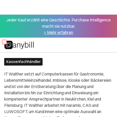
Jeder Kauf erzählt eine Geschichte. Purchase Intelligence
macht sie nutzbar.
> Mehr erfahren
Alle Partner
IT-Walther
Skip
to
main
Kassenfachhändler
content
IT Walther setzt auf Computerkassen für Gastronomie,
Lebensmitteleinzelhandel, Imbisse, Kioske oder Bäckereien
und ist von der Erstberatung über die Planung und
Installation bis hin zur Einrichtung und Einweisung ein
kompetenter Ansprechpartner in Neukirchen, Kiel und
Flensburg. IT Walther arbeitet mit naramis, CAS und
LUWOSOFT, um Kund:innen eine optimale Auswahl an