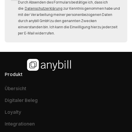
Durch Absenden des Formulars bestätige ich, dass ich
die
Datenschutzerklärung
zur Kenntnis genommen habe und
mit der Verarbeitung meiner personenbezogenen Daten
durch anybill GmbH zu den genannten Zwecken
einverstanden bin. Ich kann die Einwilligung hierzu jederzeit
per E-Mail widerrufen.
Produkt
Übersicht
Digitaler Beleg
Loyalty
Integrationen