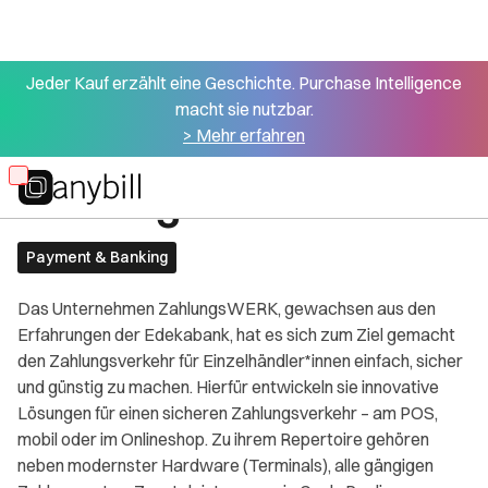
Jeder Kauf erzählt eine Geschichte. Purchase Intelligence
macht sie nutzbar.
> Mehr erfahren
Alle Partner
ZahlungsWERK
Skip
to
main
Payment & Banking
content
Das Unternehmen ZahlungsWERK, gewachsen aus den
Erfahrungen der Edekabank, hat es sich zum Ziel gemacht
den Zahlungsverkehr für Einzelhändler*innen einfach, sicher
und günstig zu machen. Hierfür entwickeln sie innovative
Lösungen für einen sicheren Zahlungsverkehr – am POS,
mobil oder im Onlineshop. Zu ihrem Repertoire gehören
neben modernster Hardware (Terminals), alle gängigen