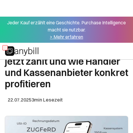
Jeder Kauf erzählt eine Geschichte. Purchase Intelligence
macht sie nutzbar.
Alle Artikel
> Mehr erfahren
E-Rechnung im Handel: Was
Skip
jetzt zählt und wie Händler
to
main
und Kassenanbieter konkret
content
profitieren
22.07.2025
3
min Lesezeit