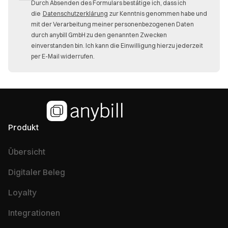
Durch Absenden des Formulars bestätige ich, dass ich
die
Datenschutzerklärung
zur Kenntnis genommen habe und
mit der Verarbeitung meiner personenbezogenen Daten
durch anybill GmbH zu den genannten Zwecken
einverstanden bin. Ich kann die Einwilligung hierzu jederzeit
per E-Mail widerrufen.
Produkt
Übersicht
Digitaler Beleg
Loyalty
Integrationen