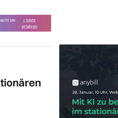
macht sie
> Mehr
erfahren
tionären