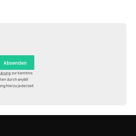
lärung
zur Kenntnis
n durch anybill
ng hierzu jederzeit