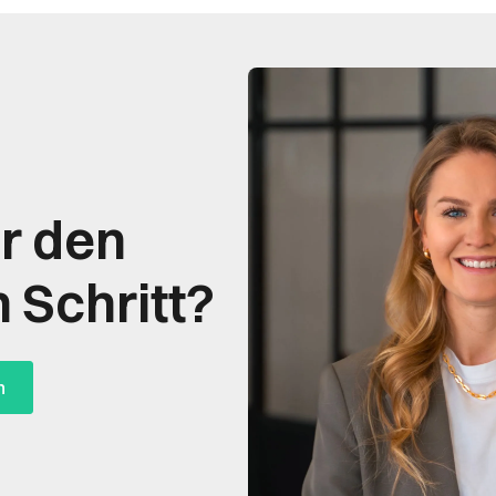
ür den
 Schritt?
n