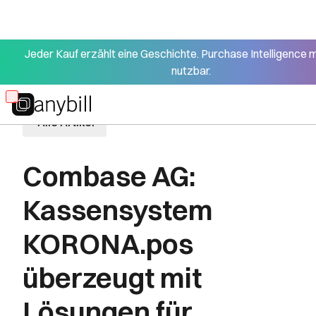
Jeder Kauf erzählt eine Geschichte. Purchase Intelligence 
nutzbar.
Skip
to
Alle Artikel
main
content
Combase AG:
Kassensystem
KORONA.pos
überzeugt mit
Lösungen für