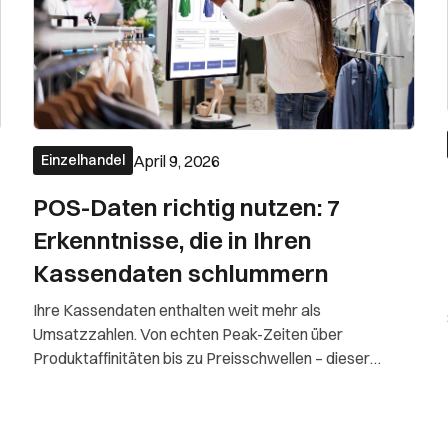
April 9, 2026
Einzelhandel
POS-Daten richtig nutzen: 7
Erkenntnisse, die in Ihren
Kassendaten schlummern
Ihre Kassendaten enthalten weit mehr als
Umsatzzahlen. Von echten Peak-Zeiten über
Produktaffinitäten bis zu Preisschwellen – dieser
Artikel zeigt 7 konkrete Erkenntnisse, die Sie direkt aus
Ihren POS-Daten ziehen können. Ohne Data-Science-
Team.