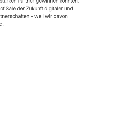
 starken Partner gewinnen konnten,
 of Sale der Zukunft digitaler und
artnerschaften – weil wir davon
d.