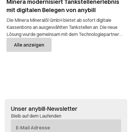
Minera modernisiert Tankstellenerlebnis
mit digitalen Belegen von anybill
Die Minera Mineralöl GmbH bietet ab sofort digitale
Kassenbons an ausgewählten Tankstellen an. Die neue
Lösung wurde gemeinsam mit dem Technologiepartner
anybill und über die bestehende Integration mit MADIC
Alle anzeigen
Deutschland GmbH umgesetzt. Im Fokus stehen dabei die
Reduzierung von Papier- und Betriebsko
Unser anybill-Newsletter
Bleib auf dem Laufenden
E-
Mail