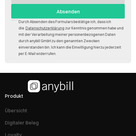
Durch Absenden des Formulars bestätige ich, dass ich
die
Datenschutzerklärung
zur Kenntnis genommen habe und
mit der Verarbeitung meiner personenbezogenen Daten
durch anybill GmbH zu den genannten Zwecken
einverstanden bin. Ich kann die Einwilligung hierzu jederzeit
per E-Mail widerrufen.
Produkt
Übersicht
Digitaler Beleg
Loyalty