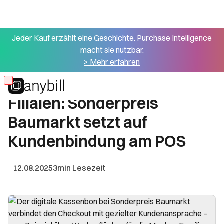
Jeder Kauf erzählt eine Geschichte. Purchase Intelligence
macht sie nutzbar.
Alle Presseartikel
> Mehr erfahren
Digitale Belege in über 350
Skip
Filialen: Sonderpreis
to
main
Baumarkt setzt auf
content
Kundenbindung am POS
12.08.2025
3
min Lesezeit