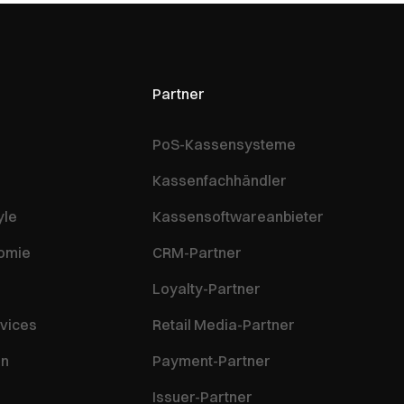
Partner
PoS-Kassensysteme
Kassenfachhändler
yle
Kassensoftwareanbieter
nomie
CRM-Partner
Loyalty-Partner
vices
Retail Media-Partner
en
Payment-Partner
Issuer-Partner