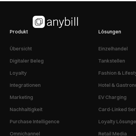
Produkt
Lösungen
Übersicht
Einzelhandel
Digitaler Beleg
Tankstellen
Loyalty
Fashion & Lifest
Integrationen
Hotel & Gastro
Marketing
EV Charging
Nachhaltigkeit
Card-Linked Ser
Purchase Intelligence
Loyalty Lösung
Omnichannel
Retail Media