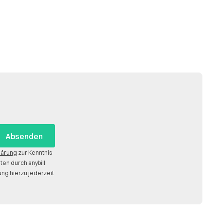
lärung
zur Kenntnis
n durch anybill
ng hierzu jederzeit