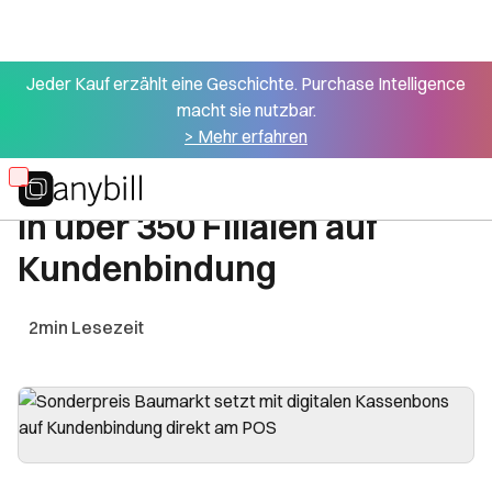
Jeder Kauf erzählt eine Geschichte. Purchase Intelligence
macht sie nutzbar.
Alle Success Stories
> Mehr erfahren
Sonderpreis Baumarkt setzt
Skip
in über 350 Filialen auf
to
main
Kundenbindung
content
2
min Lesezeit