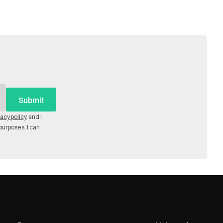
vacy policy
and I
purposes. I can