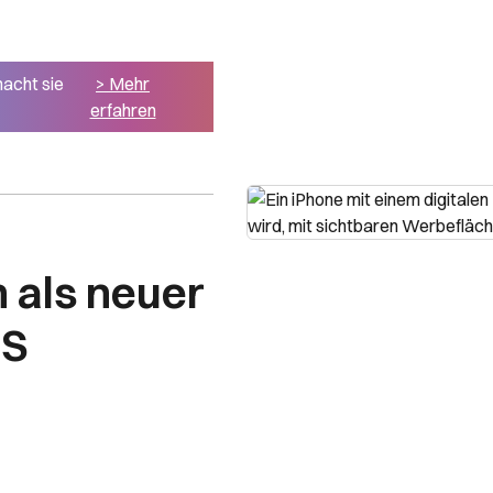
macht sie
> Mehr
erfahren
 als neuer
OS