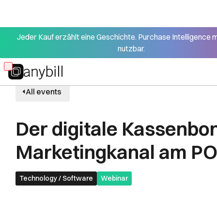
Jeder Kauf erzählt eine Geschichte. Purchase Intelligence 
nutzbar.
Skip
to
All events
main
content
Der digitale Kassenbon
Marketingkanal am P
Technology / Software
Webinar