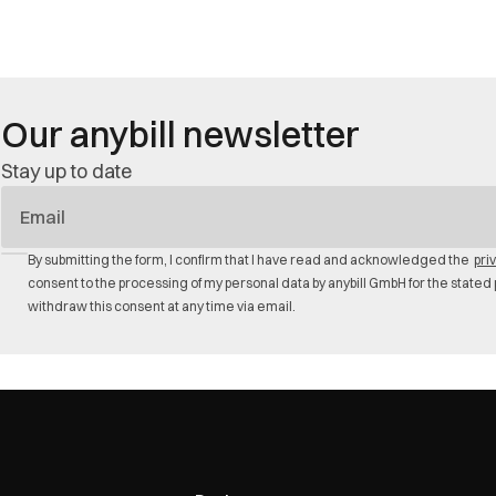
Our anybill newsletter
Stay up to date
E-
Mail
By submitting the form, I confirm that I have read and acknowledged the
pri
consent to the processing of my personal data by anybill GmbH for the stated 
withdraw this consent at any time via email.